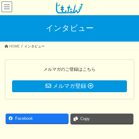
コ
ナ
ン
ビ
テ
ゲ
ン
ー
インタビュー
ツ
シ
へ
ョ
ス
ン
HOME
インタビュー
キ
に
ッ
移
プ
動
メルマガのご登録はこちら
メルマガ登録
Facebook
Copy