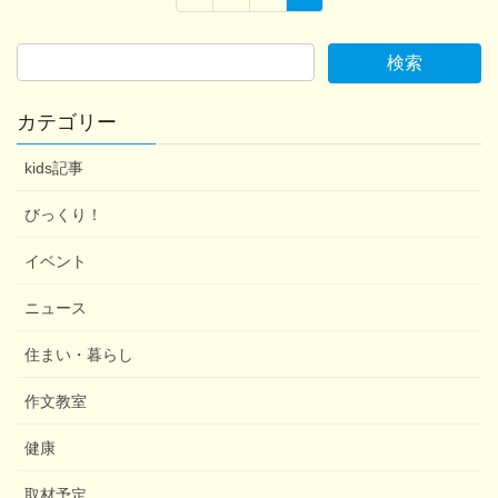
投
定
定
定
ペ
ペ
ペ
稿
ー
ー
ー
ジ
ジ
ジ
カテゴリー
ナ
kids記事
ビ
びっくり！
イベント
ゲ
ニュース
ー
住まい・暮らし
作文教室
シ
健康
ョ
取材予定