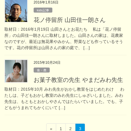
2016年1月16日
kids記事
花ノ停留所 山田佳一朗さん
取材日：2016年1月19日 山田さんとお花たち 私は「花ノ停留
所」の山田佳一朗さんに取材しました。山田さんの家は、花農家
なのですが、最近は無花果やみかん、野菜なども作っているそう
です。花の停留所は山田さんの家の庭で、 […]
2015年10月24日
食・農
お菓子教室の先生 やまだみわ先生
取材日：2015年10月 みわ先生がおかし教室をはじめたわけ わ
たしは、子どもおかし教室のみわ先生にしゅざいしました。みわ
先生は、もともとおかしやさんではたらいていました。でも、子
どもがうまれてちかくにいて […]
固
固
固
«
1
2
3