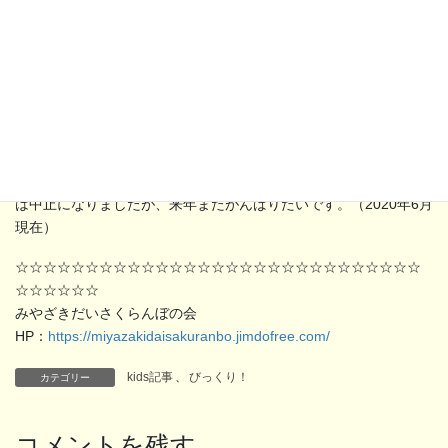
っているそうです。アクリルタワシを作る人は170人いましたが、
今では他の仕事につく人が多くなって40人に減っているそうで
す。仕事が見つかってよかったなと思いました。
これからも、色々な活動をしていくと聞いて、私も手伝えるこ
とがあれば手伝いたいと思いました。（真愛・小4）
《みやざきだいさくらんぼの会より》
私達は、今もさくら祭りで復興ぞうきんを販売しています。ま
た、アフガニスタンにランドセルを送る活動も始めました。今年
は中止になりましたが、来年またがんばりたいです。（2020年6月
現在）
☆☆☆☆☆☆☆☆☆☆☆☆☆☆☆☆☆☆☆☆☆☆☆☆☆☆☆☆☆
☆☆☆☆☆☆
みやざきだいさくらんぼの会
HP：
https://miyazakidaisakuranbo.jimdofree.com/
kids記事
、
びっくり！
カテゴリー
コメントを残す