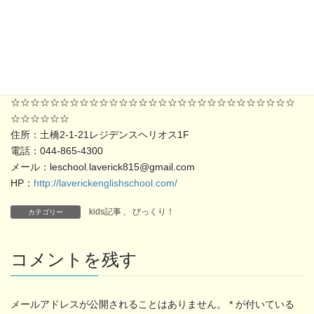
てみてください！(^^)（昊・小6）
解説：宮前平駅近くの英会話教室です。トム先生は「英語がわか
らない時は、黙ってしまうのではなく、“I don’t know”と言えばい
いんだよ」と教えてくれました（^^）
☆☆☆☆☆☆☆☆☆☆☆☆☆☆☆☆☆☆☆☆☆☆☆☆☆☆☆☆☆
☆☆☆☆☆☆
住所：土橋2-1-21レジデンスヘリオス1F
電話：044-865-4300
メール：leschool.laverick815@gmail.com
HP：
http://laverickenglishschool.com/
kids記事
、
びっくり！
カテゴリー
コメントを残す
メールアドレスが公開されることはありません。
*
が付いている