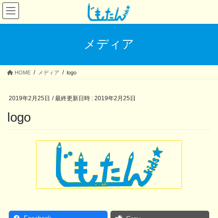
コ
ナ
ン
ビ
テ
ゲ
ン
ー
メディア
ツ
シ
へ
ョ
ス
ン
HOME
メディア
logo
キ
に
ッ
移
プ
動
2019年2月25日
/ 最終更新日時 :
2019年2月25日
logo