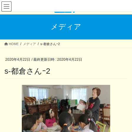
コ
ナ
ン
ビ
テ
ゲ
ン
ー
メディア
ツ
シ
へ
ョ
ス
ン
HOME
メディア
s-都倉さんｰ2
キ
に
ッ
移
プ
動
2020年4月22日
/ 最終更新日時 :
2020年4月22日
s-都倉さんｰ2