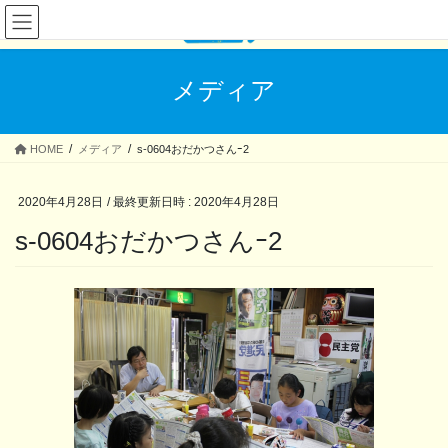
コ
ナ
ン
ビ
テ
ゲ
ン
ー
メディア
ツ
シ
へ
ョ
ス
ン
HOME
メディア
s-0604おだかつさんｰ2
キ
に
ッ
移
プ
動
2020年4月28日
/ 最終更新日時 :
2020年4月28日
s-0604おだかつさんｰ2