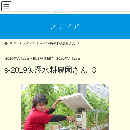
コ
ナ
ン
ビ
テ
ゲ
ン
ー
メディア
ツ
シ
へ
ョ
ス
ン
HOME
メディア
s-2019矢澤水耕農園さん_3
キ
に
ッ
移
プ
動
2020年7月22日
/ 最終更新日時 :
2020年7月22日
s-2019矢澤水耕農園さん_3