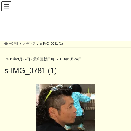
コ
ナ
ン
ビ
テ
ゲ
ン
ー
メディア
ツ
シ
へ
ョ
ス
ン
HOME
メディア
s-IMG_0781 (1)
キ
に
ッ
移
プ
動
2019年9月24日
/ 最終更新日時 :
2019年9月24日
s-IMG_0781 (1)